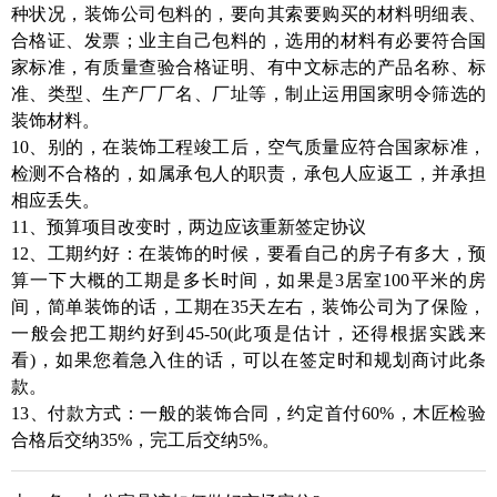
种状况，装饰公司包料的，要向其索要购买的材料明细表、
合格证、发票；业主自己包料的，选用的材料有必要符合国
家标准，有质量查验合格证明、有中文标志的产品名称、标
准、类型、生产厂厂名、厂址等，制止运用国家明令筛选的
装饰材料。
10、别的，在装饰工程竣工后，空气质量应符合国家标准，
检测不合格的，如属承包人的职责，承包人应返工，并承担
相应丢失。
11、预算项目改变时，两边应该重新签定协议
12、工期约好：在装饰的时候，要看自己的房子有多大，预
算一下大概的工期是多长时间，如果是3居室100平米的房
间，简单装饰的话，工期在35天左右，装饰公司为了保险，
一般会把工期约好到45-50(此项是估计，还得根据实践来
看)，如果您着急入住的话，可以在签定时和规划商讨此条
款。
13、付款方式：一般的装饰合同，约定首付60%，木匠检验
合格后交纳35%，完工后交纳5%。